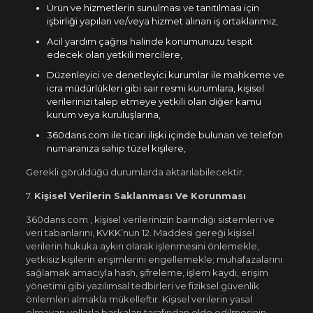
Ürün ve hizmetlerin sunulması ve tanıtılması için
işbirliği yapılan ve/veya hizmet alınan iş ortaklarımız,
Acil yardım çağrısı halinde konumunuzu tespit
edecek olan yetkili mercilere,
Düzenleyici ve denetleyici kurumlar ile mahkeme ve
icra müdürlükleri gibi sair resmi kurumlara, kişisel
verilerinizi talep etmeye yetkili olan diğer kamu
kurum veya kuruluşlarına,
360dans.com ile ticari ilişki içinde bulunan ve telefon
numaranıza sahip tüzel kişilere,
Gerekli görüldüğü durumlarda aktarılabilecektir.
7.
Kişisel Verilerin Saklanması Ve Korunması
360dans.com , kişisel verilerinizin barındığı sistemleri ve
veri tabanlarını, KVKK’nun 12. Maddesi gereği kişisel
verilerin hukuka aykırı olarak işlenmesini önlemekle,
yetkisiz kişilerin erişimlerini engellemekle; muhafazalarını
sağlamak amacıyla hash, şifreleme, işlem kaydı, erişim
yönetimi gibi yazılımsal tedbirleri ve fiziksel güvenlik
önlemleri almakla mükelleftir. Kişisel verilerin yasal
olmayan yollarla başkaları tarafından elde edilmesinin