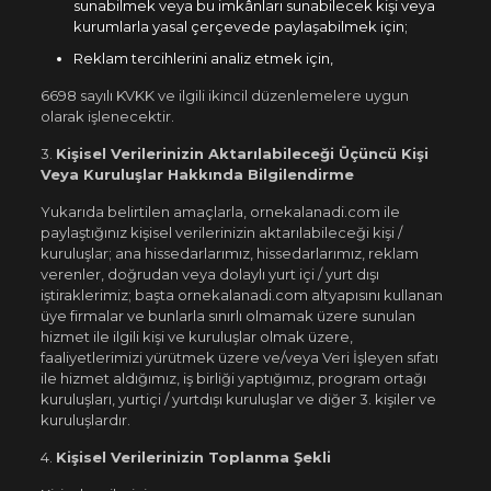
sunabilmek veya bu imkânları sunabilecek kişi veya
kurumlarla yasal çerçevede paylaşabilmek için;
Reklam tercihlerini analiz etmek için,
6698 sayılı KVKK ve ilgili ikincil düzenlemelere uygun
olarak işlenecektir.
3.
Kişisel Verilerinizin Aktarılabileceği Üçüncü Kişi
Veya Kuruluşlar Hakkında Bilgilendirme
Yukarıda belirtilen amaçlarla, ornekalanadi.com ile
paylaştığınız kişisel verilerinizin aktarılabileceği kişi /
kuruluşlar; ana hissedarlarımız, hissedarlarımız, reklam
verenler, doğrudan veya dolaylı yurt içi / yurt dışı
iştiraklerimiz; başta ornekalanadi.com altyapısını kullanan
üye firmalar ve bunlarla sınırlı olmamak üzere sunulan
hizmet ile ilgili kişi ve kuruluşlar olmak üzere,
faaliyetlerimizi yürütmek üzere ve/veya Veri İşleyen sıfatı
ile hizmet aldığımız, iş birliği yaptığımız, program ortağı
kuruluşları, yurtiçi / yurtdışı kuruluşlar ve diğer 3. kişiler ve
kuruluşlardır.
4.
Kişisel Verilerinizin Toplanma Şekli