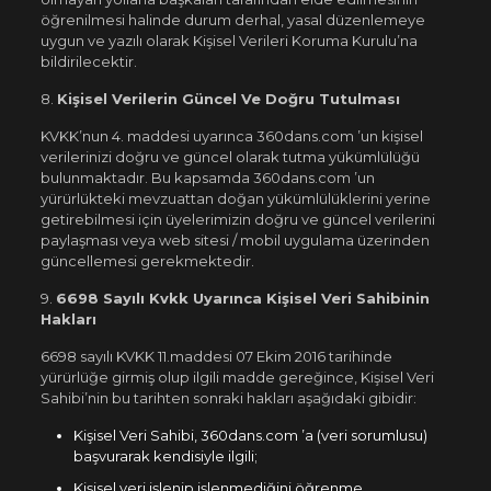
öğrenilmesi halinde durum derhal, yasal düzenlemeye
uygun ve yazılı olarak Kişisel Verileri Koruma Kurulu’na
bildirilecektir.
8.
Kişisel Verilerin Güncel Ve Doğru Tutulması
KVKK’nun 4. maddesi uyarınca 360dans.com ’un kişisel
verilerinizi doğru ve güncel olarak tutma yükümlülüğü
bulunmaktadır. Bu kapsamda 360dans.com ’un
yürürlükteki mevzuattan doğan yükümlülüklerini yerine
getirebilmesi için üyelerimizin doğru ve güncel verilerini
paylaşması veya web sitesi / mobil uygulama üzerinden
güncellemesi gerekmektedir.
9.
6698 Sayılı Kvkk Uyarınca Kişisel Veri Sahibinin
Hakları
6698 sayılı KVKK 11.maddesi 07 Ekim 2016 tarihinde
yürürlüğe girmiş olup ilgili madde gereğince, Kişisel Veri
Sahibi’nin bu tarihten sonraki hakları aşağıdaki gibidir:
Kişisel Veri Sahibi, 360dans.com ’a (veri sorumlusu)
başvurarak kendisiyle ilgili;
Kişisel veri işlenip işlenmediğini öğrenme,