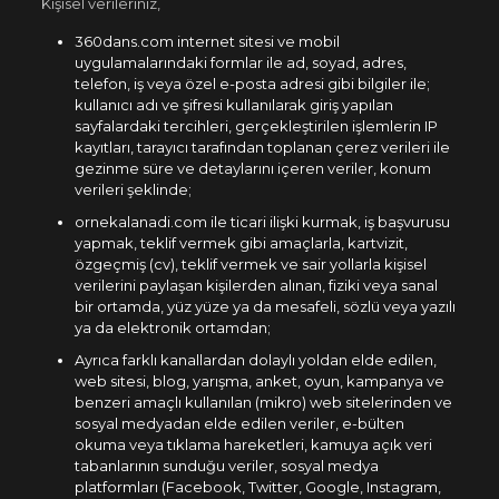
Kişisel verileriniz,
360dans.com internet sitesi ve mobil
uygulamalarındaki formlar ile ad, soyad, adres,
telefon, iş veya özel e-posta adresi gibi bilgiler ile;
kullanıcı adı ve şifresi kullanılarak giriş yapılan
sayfalardaki tercihleri, gerçekleştirilen işlemlerin IP
kayıtları, tarayıcı tarafından toplanan çerez verileri ile
gezinme süre ve detaylarını içeren veriler, konum
verileri şeklinde;
ornekalanadi.com ile ticari ilişki kurmak, iş başvurusu
yapmak, teklif vermek gibi amaçlarla, kartvizit,
özgeçmiş (cv), teklif vermek ve sair yollarla kişisel
verilerini paylaşan kişilerden alınan, fiziki veya sanal
bir ortamda, yüz yüze ya da mesafeli, sözlü veya yazılı
ya da elektronik ortamdan;
Ayrıca farklı kanallardan dolaylı yoldan elde edilen,
web sitesi, blog, yarışma, anket, oyun, kampanya ve
benzeri amaçlı kullanılan (mikro) web sitelerinden ve
sosyal medyadan elde edilen veriler, e-bülten
okuma veya tıklama hareketleri, kamuya açık veri
tabanlarının sunduğu veriler, sosyal medya
platformları (Facebook, Twitter, Google, Instagram,