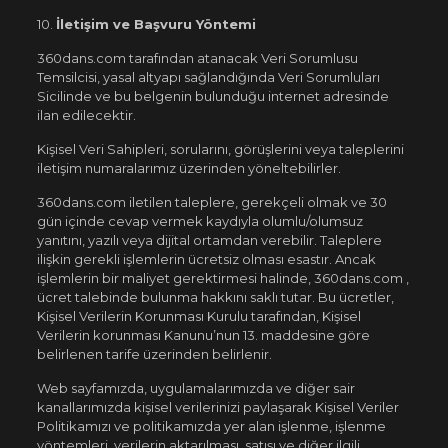
10.
İletişim ve Başvuru Yöntemi
360dans.com tarafından atanacak Veri Sorumlusu
Temsilcisi, yasal altyapı sağlandığında Veri Sorumluları
Sicilinde ve bu belgenin bulunduğu internet adresinde
ilan edilecektir.
Kişisel Veri Sahipleri, sorularını, görüşlerini veya taleplerini
iletişim numaralarımız üzerinden yöneltebilirler.
360dans.com iletilen taleplere, gerekçeli olmak ve 30
gün içinde cevap vermek kaydıyla olumlu/olumsuz
yanıtını, yazılı veya dijital ortamdan verebilir. Taleplere
ilişkin gerekli işlemlerin ücretsiz olması esastır. Ancak
işlemlerin bir maliyet gerektirmesi halinde, 360dans.com ,
ücret talebinde bulunma hakkını saklı tutar. Bu ücretler,
Kişisel Verilerin Korunması Kurulu tarafından, Kişisel
Verilerin korunması Kanunu’nun 13. maddesine göre
belirlenen tarife üzerinden belirlenir.
Web sayfamızda, uygulamalarımızda ve diğer sair
kanallarımızda kişisel verilerinizi paylaşarak Kişisel Veriler
Politikamızı ve politikamızda yer alan işlenme, işlenme
yöntemleri, verilerin aktarılması, satışı ve diğer ilgili